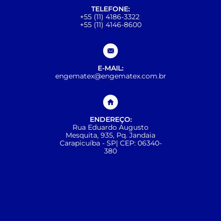
TELEFONE:
+55 (11) 4186-3322
+55 (11) 4146-8600
E-MAIL:
engematex@engematex.com.br
ENDEREÇO:
Rua Eduardo Augusto
Mesquita, 935, Pq. Jandaia
Carapicuíba - SP| CEP: 06340-
380