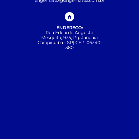
engematex@engematex.com.br
ENDEREÇO:
Rua Eduardo Augusto
Mesquita, 935, Pq. Jandaia
Carapicuíba - SP| CEP: 06340-
380